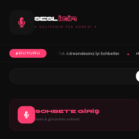
SESL
IGIR
✦ KALİTENİN TEK ADRESİ ✦
 Tek Adresindesiniz İyi Sohbetler.
HoŞGeLDin Keyifli Eğlenceli Hoş 
DUYURU
◆
SOHBET'E GİRİŞ
Sesli & görüntülü sohbet