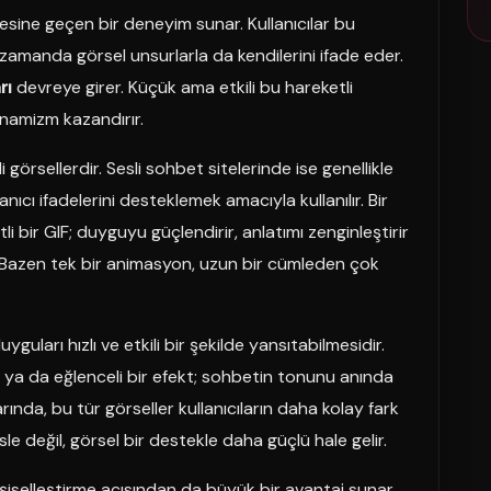
esine geçen bir deneyim sunar. Kullanıcılar bu
 zamanda görsel unsurlarla da kendilerini ifade eder.
rı
devreye girer. Küçük ama etkili bu hareketli
inamizm kazandırır.
görsellerdir. Sesli sohbet sitelerinde ise genellikle
nıcı ifadelerini desteklemek amacıyla kullanılır. Bir
i bir GIF; duyguyu güçlendirir, anlatımı zenginleştirir
. Bazen tek bir animasyon, uzun bir cümleden çok
yguları hızlı ve etkili bir şekilde yansıtabilmesidir.
r ya da eğlenceli bir efekt; sohbetin tonunu anında
arında, bu tür görseller kullanıcıların daha kolay fark
le değil, görsel bir destekle daha güçlü hale gelir.
şiselleştirme açısından da büyük bir avantaj sunar.