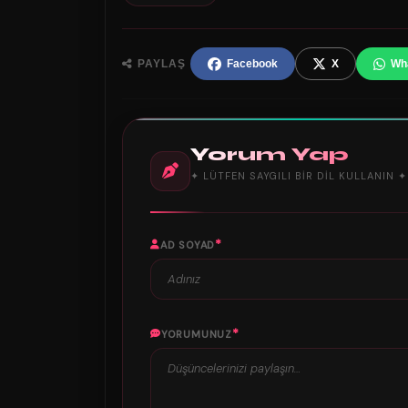
PAYLAŞ
Facebook
X
Wh
Yorum Yap
✦ LÜTFEN SAYGILI BIR DIL KULLANIN ✦
*
AD SOYAD
*
YORUMUNUZ