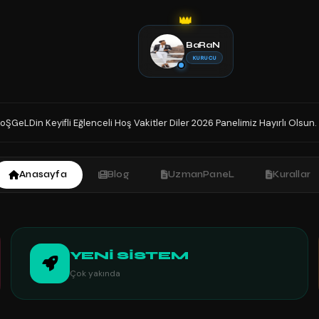
👑
BaRaN
KURUCU
Vakitler Diler 2026 Panelimiz Hayırlı Olsun. Sohbetin Tek Adresindesiniz İ
Anasayfa
Blog
UzmanPaneL
Kurallar
YENİ SİSTEM
Çok yakında