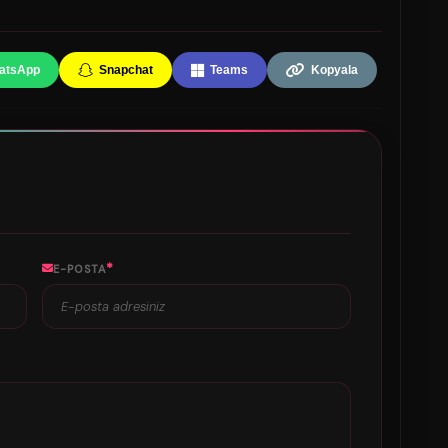
atsApp
Snapchat
Teams
Kopyala
*
E-POSTA