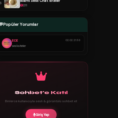
İslami Sesli Chat siteler
6
211
💬
Popüler Yorumlar
ECE
02.02 21:53
seslisiteler
Sohbet'e Katıl
Binlerce kullanıcıyla sesli & görüntülü sohbet et
Giriş Yap