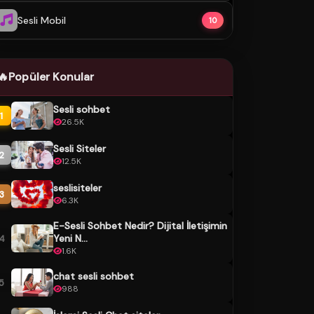
Sesli Mobil
10
🔥
Popüler Konular
Sesli sohbet
1
26.5K
Sesli Siteler
2
12.5K
seslisiteler
3
6.3K
E-Sesli Sohbet Nedir? Dijital İletişimin
Yeni N...
4
1.6K
chat sesli sohbet
5
988