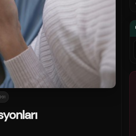
91
syonları