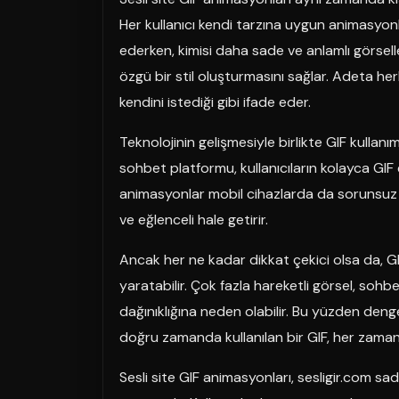
Her kullanıcı kendi tarzına uygun animasyonları
ederken, kimisi daha sade ve anlamlı görseller
özgü bir stil oluşturmasını sağlar. Adeta h
kendini istediği gibi ifade eder.
Teknolojinin gelişmesiyle birlikte GIF kullanı
sohbet platformu, kullanıcıların kolayca GI
animasyonlar mobil cihazlarda da sorunsuz şe
ve eğlenceli hale getirir.
Ancak her ne kadar dikkat çekici olsa da, GI
yaratabilir. Çok fazla hareketli görsel, sohb
dağınıklığına neden olabilir. Bu yüzden denge
doğru zamanda kullanılan bir GIF, her zaman 
Sesli site GIF animasyonları, sesligir.com sa