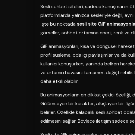
Sesli sohbet siteleri, sadece konuşmanın öt
platformlarda yalnızca sesleriyle değil, aynı
İşte bu noktada
sesli site GIF animasyonla
görseller, sohbet ortamına enerji, renk ve d
GIF animasyonları, kısa ve döngüsel hareketli 
profil süsleme, oda içi paylaşımlar ya da kulla
kullanıcı konuşurken, yanında beliren hareketl
ve ortamın havasını tamamen değiştirebilir
daha etkili olabilir.
Bu animasyonların en dikkat çekici özelliği, du
Gülümseyen bir karakter, alkışlayan bir figü
belirler. Özellikle kalabalık sesli sohbet odal
edilmesini sağlar. Böylece iletişim sadece ses
Sesli site GIF animasyonları aynı zamanda ki