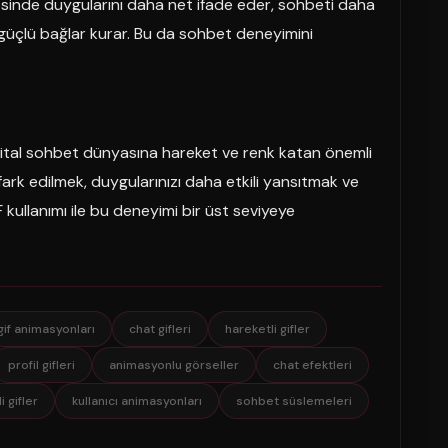
yesinde duygularını daha net ifade eder, sohbeti daha
ha güçlü bağlar kurar. Bu da sohbet deneyimini
dijital sohbet dünyasına hareket ve renk katan önemli
ark edilmek, duygularınızı daha etkili yansıtmak ve
F kullanımı ile bu deneyimi bir üst seviyeye
gif animasyonları
chat gifleri
hareketli gifler
profil gifleri
animasyonlu görseller
chat efektleri
 gifler
kullanıcı animasyonları
sohbet süslemeleri