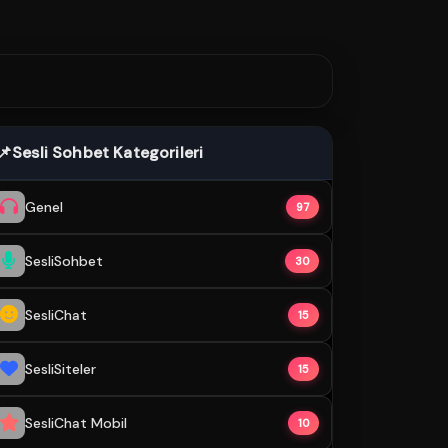
📌
Sesli Sohbet Kategorileri
Genel
97
SesliSohbet
30
SesliChat
15
SesliSiteler
15
SesliChat Mobil
10