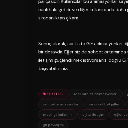
parçasıdır. Kullanıcılar bu animasyonlar sa
canlı hale getirir ve diğer kullanıcılarla da
sıradanlıktan çıkarır.
Sonuç olarak, sesli site GIF animasyonları 
bir detaydır. Eğer siz de sohbet ortamında f
iletişimi güçlendirmek istiyorsanız, doğru GI
taşıyabilirsiniz.
sesli site gif animasyonları
ETIKETLER
sohbet animasyonları
sesli sohbet gifleri
mobil gif kullanımı
dijital iletişim
eğlenceli
gif paylaşımı