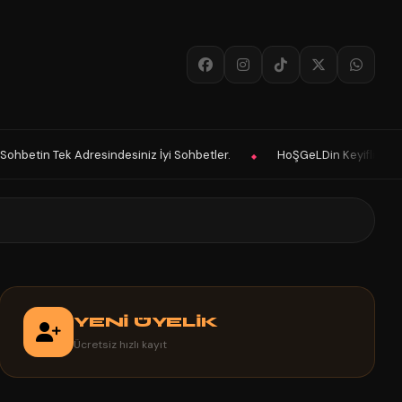
yi Sohbetler.
HoŞGeLDin Keyifli Eğlenceli Hoş Vakitler Diler 2026 Pa
◆
YENİ ÜYELİK
Ücretsiz hızlı kayıt