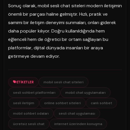
Sonuç olarak, mobil sesli chat siteleri modern iletişimin
önemli bir parçası haline gelmiştir. Hızlı, pratik ve
samimi bir iletişim deneyimi sunmaları, onları giderek
daha popüler kılıyor. Doğru kullanıldığında hem
eğlenceli hem de öğretici bir ortam sağlayan bu
platformlar, dijital dünyada insanları bir araya
getirmeye devam ediyor.
mobil sesli chat siteleri
ETIKETLER
sesli sohbet platformları
mobil chat uygulamaları
sesli iletişim
online sohbet siteleri
canlı sohbet
mobil sohbet odaları
sesli chat uygulaması
ücretsiz sesli chat
internet üzerinden konuşma