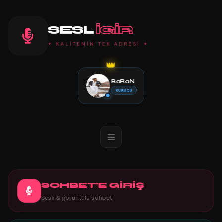
SESL
IGIR
✦ KALİTENİN TEK ADRESİ ✦
👑
BaRaN
KURUCU
SOHBET'E GİRİŞ
Sesli & görüntülü sohbet