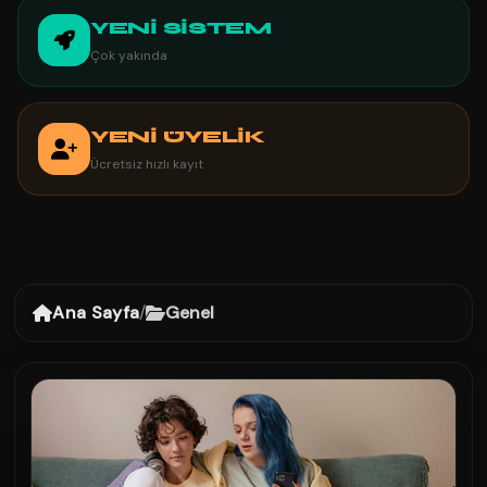
YENİ SİSTEM
Çok yakında
YENİ ÜYELİK
Ücretsiz hızlı kayıt
Ana Sayfa
/
Genel