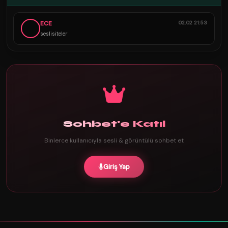
ECE
02.02 21:53
seslisiteler
Sohbet'e Katıl
Binlerce kullanıcıyla sesli & görüntülü sohbet et
Giriş Yap