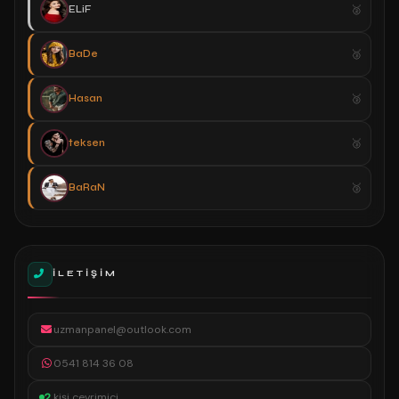
ELiF
BaDe
Hasan
teksen
BaRaN
İLETIŞIM
uzmanpanel@outlook.com
0541 814 36 08
2
kişi çevrimiçi