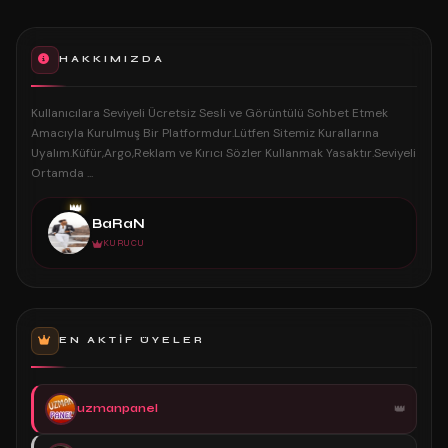
HAKKIMIZDA
Kullanıcılara Seviyeli Ücretsiz Sesli ve Görüntülü Sohbet Etmek
Amacıyla Kurulmuş Bir Platformdur.Lütfen Sitemiz Kurallarına
Uyalım.Küfür,Argo,Reklam ve Kırıcı Sözler Kullanmak Yasaktır.Seviyeli
Ortamda ...
👑
BaRaN
KURUCU
EN AKTIF ÜYELER
uzmanpanel