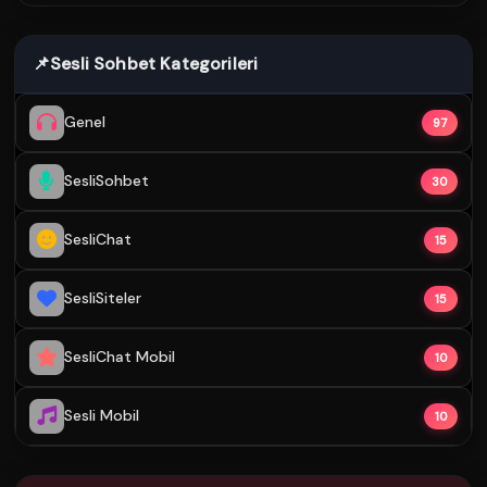
📌
Sesli Sohbet Kategorileri
Genel
97
SesliSohbet
30
SesliChat
15
SesliSiteler
15
SesliChat Mobil
10
Sesli Mobil
10