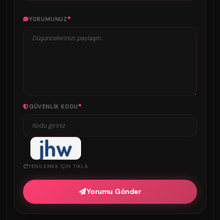
*
YORUMUNUZ
*
GÜVENLIK KODU
YENILEMEK IÇIN TIKLA
Yorumu Gönder