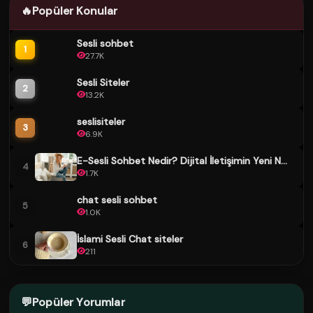
🔥
Popüler Konular
Sesli sohbet
1
27.7K
Sesli Siteler
2
13.2K
seslisiteler
3
6.9K
E-Sesli Sohbet Nedir? Dijital İletişimin Yeni N...
4
1.7K
chat sesli sohbet
5
1.0K
İslami Sesli Chat siteler
6
211
💬
Popüler Yorumlar