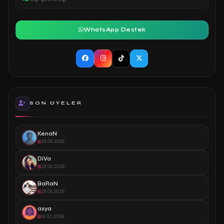
WhatsApp Destek
SON ÜYELER
KenaN
28.04.2026
DiVa
28.04.2026
BaRaN
28.04.2026
asya
18.02.2026