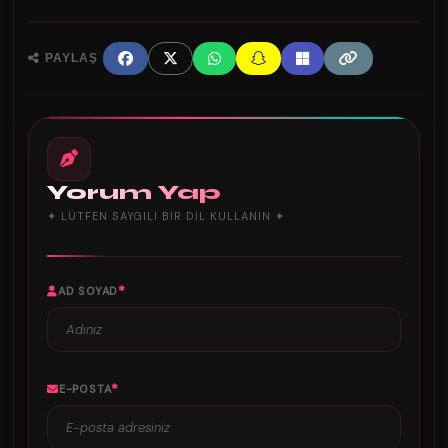
PAYLAŞ
Yorum Yap
✦ LÜTFEN SAYGILI BIR DIL KULLANIN ✦
*
AD SOYAD
*
E-POSTA