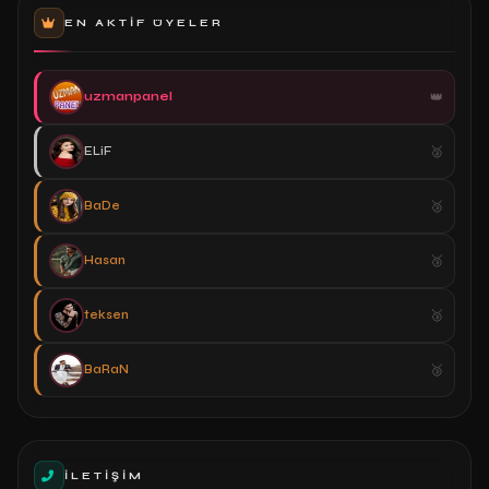
EN AKTIF ÜYELER
uzmanpanel
ELiF
BaDe
Hasan
teksen
BaRaN
İLETIŞIM