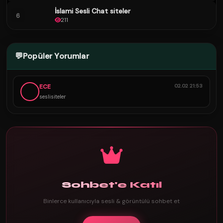
İslami Sesli Chat siteler
6
211
💬
Popüler Yorumlar
ECE
02.02 21:53
seslisiteler
Sohbet'e Katıl
Binlerce kullanıcıyla sesli & görüntülü sohbet et