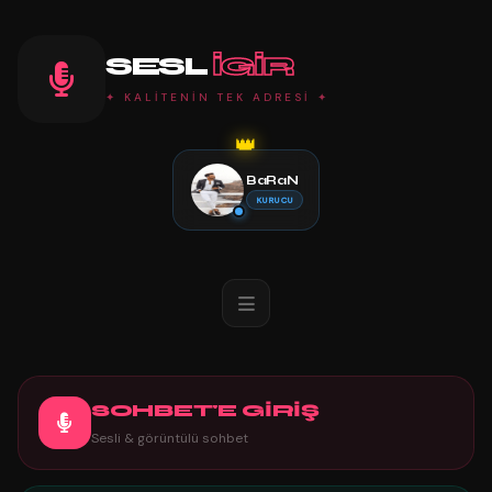
SESL
IGIR
✦ KALİTENİN TEK ADRESİ ✦
👑
BaRaN
KURUCU
SOHBET'E GİRİŞ
Sesli & görüntülü sohbet