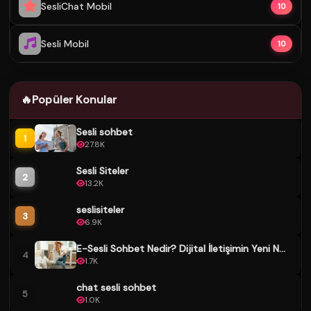
SesliChat Mobil
10
Sesli Mobil
10
🔥
Popüler Konular
Sesli sohbet
1
27.8K
Sesli Siteler
2
13.2K
seslisiteler
3
6.9K
E-Sesli Sohbet Nedir? Dijital İletişimin Yeni N...
4
1.7K
chat sesli sohbet
5
1.0K