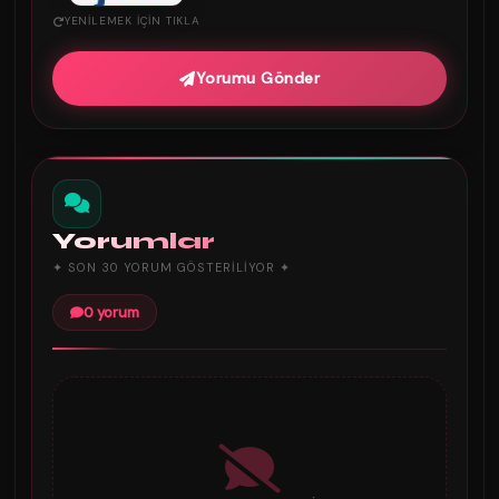
YENILEMEK IÇIN TIKLA
Yorumu Gönder
Yorumlar
✦ SON 30 YORUM GÖSTERILIYOR ✦
0 yorum