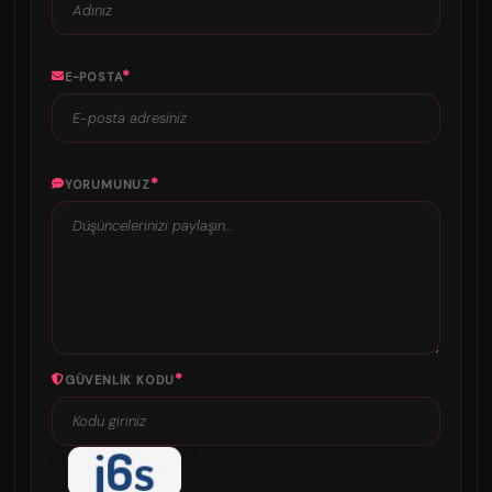
*
E-POSTA
*
YORUMUNUZ
*
GÜVENLIK KODU