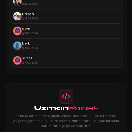
28.04.2026
BaRaN
28.04.2026
asya
18.02.2026
berk
18.02.2026
siirsel
16.02.2026
Uzman
PaneL
✦ Bu tasarımın tek orijinali UzmanPanel'e aittir. Diğerleri sadece
gölge. Gölgelerin olduğu yerde olumsuzluk olabilir. Çalışkan insanda
sabırsızlıkla gölge yaratabilir ✦