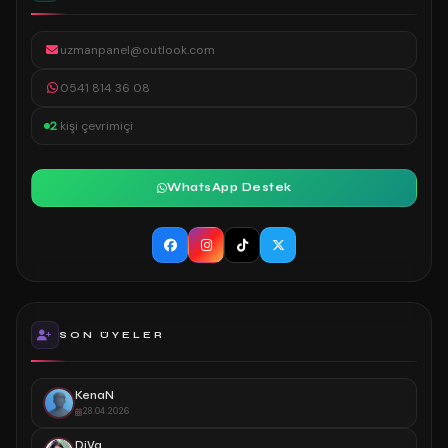
uzmanpanel@outlook.com
0541 814 36 08
2
kişi çevrimiçi
WhatsApp Destek
SON ÜYELER
KenaN
28.04.2026
DiVa