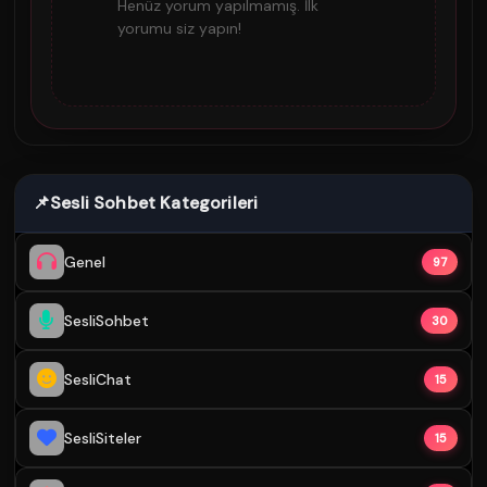
Henüz yorum yapılmamış. İlk
yorumu siz yapın!
📌
Sesli Sohbet Kategorileri
Genel
97
SesliSohbet
30
SesliChat
15
SesliSiteler
15