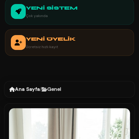
YENİ SİSTEM
Çok yakında
YENİ ÜYELİK
Ücretsiz hızlı kayıt
Ana Sayfa
/
Genel