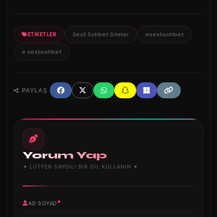
Sesli Sohbet Siteler
eseslisohbet
ETIKETLER
e seslisohbet
PAYLAŞ
Yorum Yap
✦ LÜTFEN SAYGILI BIR DIL KULLANIN ✦
*
AD SOYAD